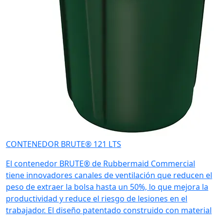
CONTENEDOR BRUTE® 121 LTS
El contenedor BRUTE® de Rubbermaid Commercial
tiene innovadores canales de ventilación que reducen el
peso de extraer la bolsa hasta un 50%, lo que mejora la
productividad y reduce el riesgo de lesiones en el
trabajador. El diseño patentado construido con material