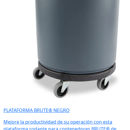
PLATAFORMA BRUTE® NEGRO
Mejore la productividad de su operación con esta
plataforma rodante para contenedores BRUTE® de