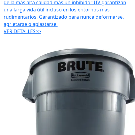
de la más alta calidad más un inhibidor UV garantizan
una larga vida útil incluso en los entornos mas
rudimentarios. Garantizado para nunca deformarse,
agrietarse o aplastarse.
VER DETALLES>>