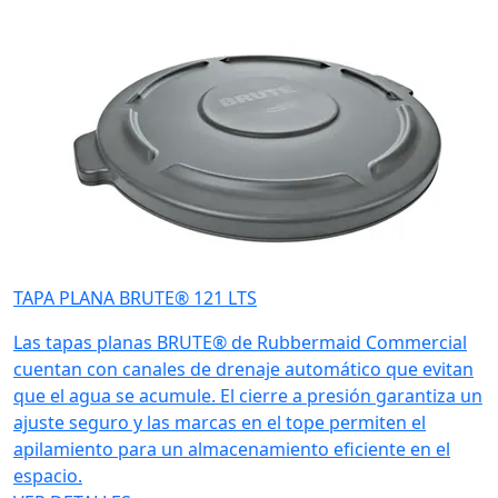
TAPA PLANA BRUTE® 121 LTS
Las tapas planas BRUTE® de Rubbermaid Commercial
cuentan con canales de drenaje automático que evitan
que el agua se acumule. El cierre a presión garantiza un
ajuste seguro y las marcas en el tope permiten el
apilamiento para un almacenamiento eficiente en el
espacio.