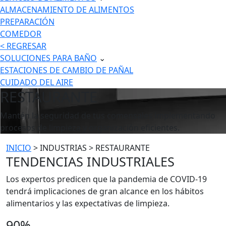
ALMACENAMIENTO DE ALIMENTOS
PREPARACIÓN
COMEDOR
< REGRESAR
SOLUCIONES PARA BAÑO
⌄
ESTACIONES DE CAMBIO DE PAÑAL
CUIDADO DEL AIRE
RESTAURANTE
Mantén la seguridad de tus comensales implementando
procesos de limpieza y organización eficientes.
INICIO
> INDUSTRIAS > RESTAURANTE
TENDENCIAS INDUSTRIALES
Los expertos predicen que la pandemia de COVID-19
tendrá implicaciones de gran alcance en los hábitos
alimentarios y las expectativas de limpieza.
90%