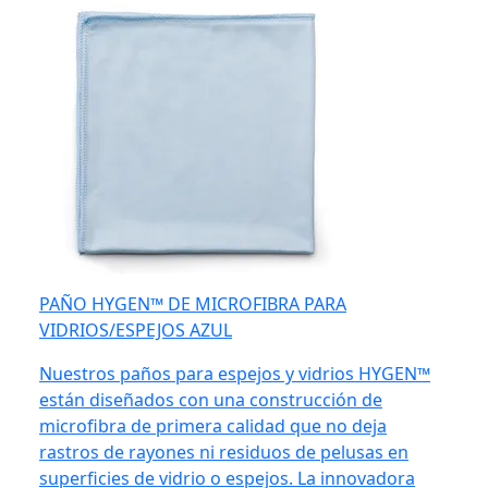
PAÑO HYGEN™ DE MICROFIBRA PARA
VIDRIOS/ESPEJOS AZUL
Nuestros paños para espejos y vidrios HYGEN™
están diseñados con una construcción de
microfibra de primera calidad que no deja
rastros de rayones ni residuos de pelusas en
superficies de vidrio o espejos. La innovadora