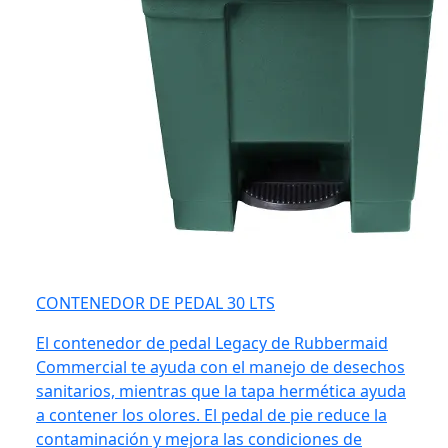
CONTENEDOR DE PEDAL 30 LTS
El contenedor de pedal Legacy de Rubbermaid
Commercial te ayuda con el manejo de desechos
sanitarios, mientras que la tapa hermética ayuda
a contener los olores. El pedal de pie reduce la
contaminación y mejora las condiciones de