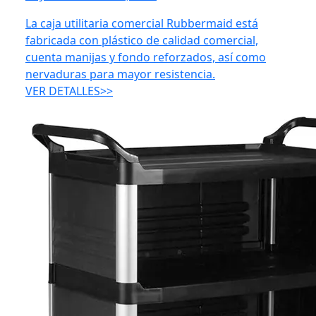
La caja utilitaria comercial Rubbermaid está
fabricada con plástico de calidad comercial,
cuenta manijas y fondo reforzados, así como
nervaduras para mayor resistencia.
VER DETALLES>>