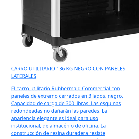
CARRO UTILITARIO 136 KG NEGRO CON PANELES
LATERALES
El carro utilitario Rubbermaid Commercial con
paneles de extremo cerrados en 3 lados, negro.
Capacidad de carga de 300 libras. Las esquinas
redondeadas no dañarán las paredes. La
apariencia elegante es ideal para uso
institucional, de almacén o de oficina. La
construcción de resina duradera resiste