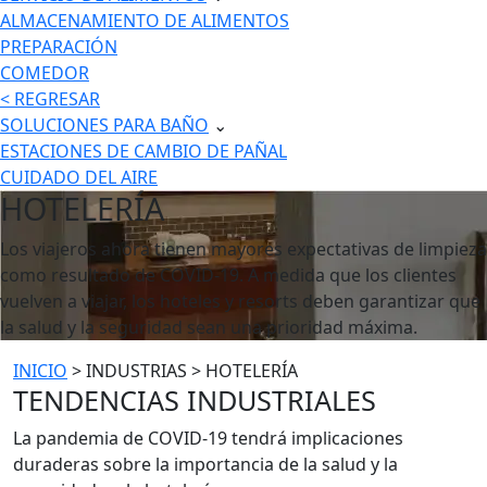
ALMACENAMIENTO DE ALIMENTOS
PREPARACIÓN
COMEDOR
< REGRESAR
SOLUCIONES PARA BAÑO
⌄
ESTACIONES DE CAMBIO DE PAÑAL
CUIDADO DEL AIRE
HOTELERÍA
Los viajeros ahora tienen mayores expectativas de limpieza
como resultado de COVID-19. A medida que los clientes
vuelven a viajar, los hoteles y resorts deben garantizar que
la salud y la seguridad sean una prioridad máxima.
INICIO
> INDUSTRIAS > HOTELERÍA
TENDENCIAS INDUSTRIALES
La pandemia de COVID-19 tendrá implicaciones
duraderas sobre la importancia de la salud y la