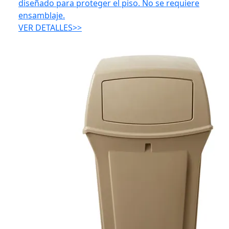
diseñado para proteger el piso. No se requiere
ensamblaje.
VER DETALLES>>