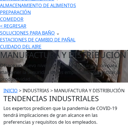
ALMACENAMIENTO DE ALIMENTOS
PREPARACIÓN
COMEDOR
< REGRESAR
SOLUCIONES PARA BAÑO
⌄
ESTACIONES DE CAMBIO DE PAÑAL
CUIDADO DEL AIRE
MANUFACTURA Y DISTRIBUCIÓN
Ofrece un nuevo nivel de limpieza y organización para
mantener la seguridad de los empleados y garantizar la
productividad.
INICIO
> INDUSTRIAS > MANUFACTURA Y DISTRIBUCIÓN
TENDENCIAS INDUSTRIALES
Los expertos predicen que la pandemia de COVID-19
tendrá implicaciones de gran alcance en las
preferencias y requisitos de los empleados.